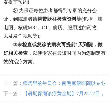
友提前预约!
② 为保证每位患者都得到专家的充分会
诊，到院患者请
携带既往检查资料等
(包括：脑
电图、核磁MRI、CT、病历、服用过的药物、
以及发作视频等);
③
未检查或复诊的病友可提前1天到院，做
好相关检查
，以便专家在最短时间内为您制定有
效的治疗方案。
上一篇：
病房里的生日会：南明颠康医院以专业
与温情守护花季癫痫少女康复希望
下一篇：
【暑期癫痫诊疗黄金期】7月25-27日，
北京朝阳医院周立春博士贵阳亲诊，专家号有