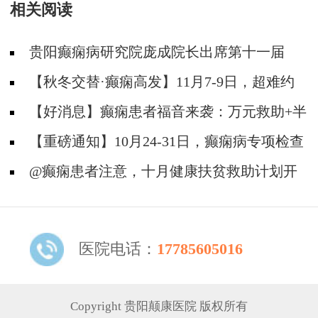
相关阅读
限，速约!
贵阳癫痫病研究院庞成院长出席第十一届
CAAE国际癫痫论坛暨协会成立20周年庆典
【秋冬交替·癫痫高发】11月7-9日，超难约
的北京三甲名医，携手贵州专家团共抗癫痫，速
【好消息】癫痫患者福音来袭：万元救助+半
约！
价专项检查+京黔专家免费亲诊，符合条件者速
【重磅通知】10月24-31日，癫痫病专项检查
申请！
全额救助+京黔名医免费亲诊+高达万元补贴，
@癫痫患者注意，十月健康扶贫救助计划开
名额有限，速
启，专家免费亲诊+高达万元治疗救助，速抢名
额！
医院电话：
17785605016
Copyright 贵阳颠康医院 版权所有