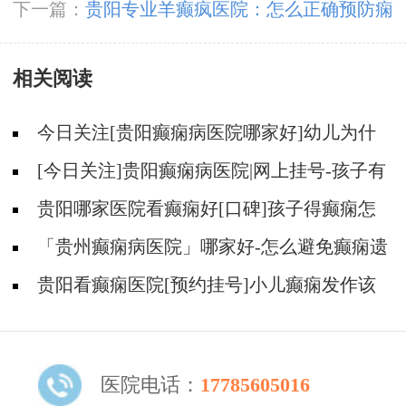
出现的4大危害
下一篇：
贵阳专业羊癫疯医院：怎么正确预防痫
羊癫疯出现？
相关阅读
今日关注[贵阳癫痫病医院哪家好]幼儿为什
么会得癫痫？
[今日关注]贵阳癫痫病医院|网上挂号-孩子有
癫痫情绪失控怎么办？
贵阳哪家医院看癫痫好[口碑]孩子得癫痫怎
么办？
「贵州癫痫病医院」哪家好-怎么避免癫痫遗
传给幼儿？
贵阳看癫痫医院[预约挂号]小儿癫痫发作该
怎么办？
医院电话：
17785605016