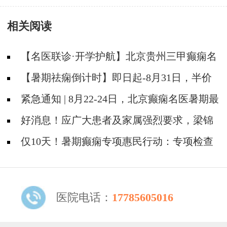
相关阅读
【名医联诊·开学护航】北京贵州三甲癫痫名
医公益亲诊+检查治疗大额援助，速约！
【暑期祛痫倒计时】即日起-8月31日，半价
检查+专家免费亲诊+高达万元救助即将结束，
紧急通知 | 8月22-24日，北京癫痫名医暑期最
速约！
后亲诊机会，名额有限，速约！
好消息！应广大患者及家属强烈要求，梁锦
平教授亲诊时间延长至8月18日！
仅10天！暑期癫痫专项惠民行动：专项检查
全免+名医免费亲诊+高达万元补贴，名额有
限，速约！
医院电话：
17785605016