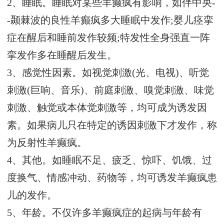
2、睡眠。睡眠对某些羊癫疯有影响，如伴中央-
-颞棘波的良性羊癫疯多大睡眠中发作;婴儿痉挛
症在醒后和睡前发作较频;特发性全身强直一阵
挛发作多在睡醒后发生。
3、感觉性因素。如视觉刺激(光、电视)、听觉
刺激(巨响、音乐)、前庭刺激、嗅觉刺激、味觉
刺激、触觉或本体觉刺激等，均可成为诱发因
素。如果病儿只在特定的诱因刺激下才发作，称
为反射性羊癫疯。
4、其他。如睡眠不足、疲乏、惊吓、饥饿、过
度换气、情感冲动、药物等，均可诱发羊癫疯患
儿的发作。
5、年龄。不仅许多羊癫疯症的起病与年龄有