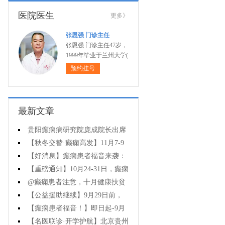
医院医生
更多》
张恩强 门诊主任
张恩强 门诊主任47岁，
1999年毕业于兰州大学(
预约挂号
最新文章
贵阳癫痫病研究院庞成院长出席
第十一届CAAE国际癫痫论坛暨协会
【秋冬交替·癫痫高发】11月7-9
成立20周年庆典
日，超难约的北京三甲名医，携手
【好消息】癫痫患者福音来袭：
贵州专家团共抗癫痫，速约！
万元救助+半价专项检查+京黔专家
【重磅通知】10月24-31日，癫痫
免费亲诊，符合条件者速申请！
病专项检查全额救助+京黔名医免费
@癫痫患者注意，十月健康扶贫
亲诊+高达万元补贴，名额有限，速
救助计划开启，专家免费亲诊+高达
【公益援助继续】9月29日前，
万元治疗救助，速抢名额！
癫痫名医免费亲诊+检查治疗大额援
【癫痫患者福音！】即日起-9月
助持续发放，速约！
15日，专项检查免费+北京三甲知名
【名医联诊·开学护航】北京贵州