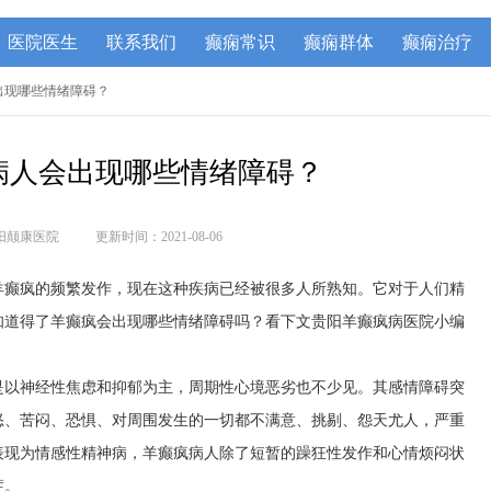
医院医生
联系我们
癫痫常识
癫痫群体
癫痫治疗
出现哪些情绪障碍？
病人会出现哪些情绪障碍？
阳颠康医院
更新时间：2021-08-06
羊癫疯的频繁发作，现在这种疾病已经被很多人所熟知。它对于人们精
知道得了羊癫疯会出现哪些情绪障碍吗？看下文贵阳羊癫疯病医院小编
是以神经性焦虑和抑郁为主，周期性心境恶劣也不少见。其感情障碍突
怒、苦闷、恐惧、对周围发生的一切都不满意、挑剔、怨天尤人，严重
表现为情感性精神病，羊癫疯病人除了短暂的躁狂性发作和心情烦闷状
症。