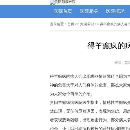
医院首页
医院相关
医院概况
当前位置：
首页
>>
癫痫常识
>> 得羊癫疯的病人会
得羊癫疯的
来源：贵
得羊癫疯的病人会出现哪些情绪障碍？因为
神的危害大于对人们身体的危害。那么大家
为大家做个简单的介绍。
贵阳羊癫疯病医院医生指出，情感性羊癫疯
然出现，无任何显着诱因，表现为焦虑、易
者表现残暴凶狠，出现攻击行为。部分病人
态外，还可以出现病程较长的躁狂症和抑郁