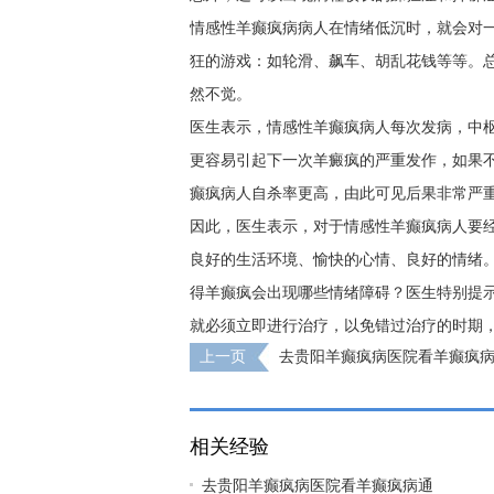
情感性羊癫疯病病人在情绪低沉时，就会对
狂的游戏：如轮滑、飙车、胡乱花钱等等。
然不觉。
医生表示，情感性羊癫疯病人每次发病，中
更容易引起下一次羊癜疯的严重发作，如果
癫疯病人自杀率更高，由此可见后果非常严
因此，医生表示，对于情感性羊癫疯病人要
良好的生活环境、愉快的心情、良好的情绪
得羊癫疯会出现哪些情绪障碍？医生特别提
就必须立即进行治疗，以免错过治疗的时期
上一页
去贵阳羊癫疯病医院看羊癫疯
步骤？
相关经验
去贵阳羊癫疯病医院看羊癫疯病通