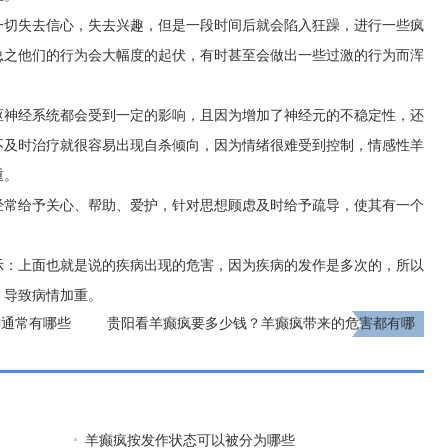
一切失去信心，失去兴趣，但是一段时间后就会陷入狂躁，进行一些疯
总之他们的行为会大幅度的起伏，有时甚至会做出一些过激的行为而浑
枢神经系统都会受到一定的影响，且因为增加了神经元的不稳定性，还
不及时治疗就很容易出现自杀倾向，因为情绪很难受到控制，情感性羊
重。
经常给予关心、帮助、爱护，针对思想顾虑及时给予疏导，使其有一个
。
示：上面也就是说的疾病出现的危害，因为疾病的发作是多次的，所以
，导致病情加重。
病通常有哪些
贵阳看羊癫疯要多少钱？羊癫疯带来的危害都有哪
些？
下一页
羊癫疯按发作状态可以被分为哪些