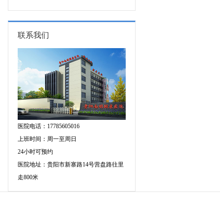
专家空降贵阳亲诊，勿错过！
三甲癫痫名医公益亲诊+检查治疗大
额援助，速约！
联系我们
医院电话：17785605016
上班时间：周一至周日
24小时可预约
医院地址：贵阳市新寨路14号营盘路往里
走800米