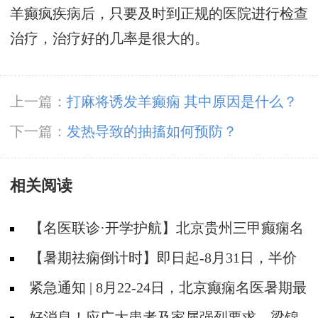
羊癫疯疾病后，只要及时到正规的医院进行检查
治疗，治疗好的几率是很大的。
上一篇：
打麻将诱发羊癫痫 其中原因是什么？
下一篇：
发热导致的抽搐如何预防？
相关阅读
【名医联诊·开学护航】北京贵州三甲癫痫名
医公益亲诊+检查治疗大额援助，速约！
【暑期祛痫倒计时】即日起-8月31日，半价
检查+专家免费亲诊+高达万元救助即将结束，
紧急通知 | 8月22-24日，北京癫痫名医暑期最
速约！
后亲诊机会，名额有限，速约！
好消息！应广大患者及家属强烈要求，梁锦