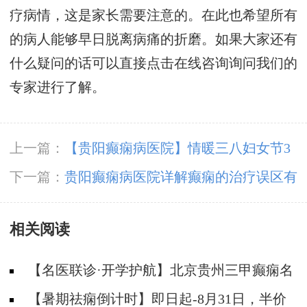
疗病情，这是家长需要注意的。在此也希望所有
的病人能够早日脱离病痛的折磨。如果大家还有
什么疑问的话可以直接点击在线咨询询问我们的
专家进行了解。
上一篇：
【贵阳癫痫病医院】情暖三八妇女节3
月8日-10日，女性癫痫专项检查免费+北京三甲
下一篇：
贵阳癫痫病医院详解癫痫的治疗误区有
名医0元亲诊
哪些？
相关阅读
【名医联诊·开学护航】北京贵州三甲癫痫名
医公益亲诊+检查治疗大额援助，速约！
【暑期祛痫倒计时】即日起-8月31日，半价