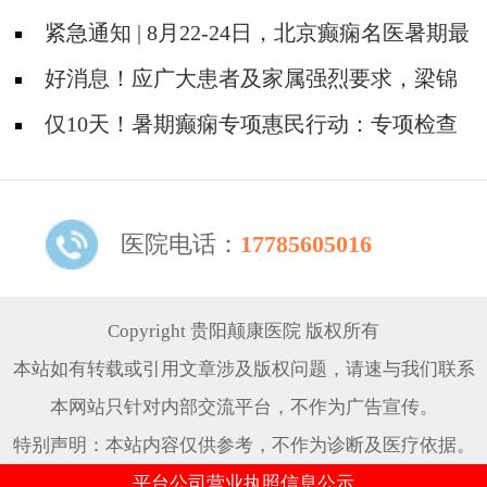
检查+专家免费亲诊+高达万元救助即将结束，
紧急通知 | 8月22-24日，北京癫痫名医暑期最
速约！
后亲诊机会，名额有限，速约！
好消息！应广大患者及家属强烈要求，梁锦
平教授亲诊时间延长至8月18日！
仅10天！暑期癫痫专项惠民行动：专项检查
全免+名医免费亲诊+高达万元补贴，名额有
限，速约！
医院电话：
17785605016
Copyright 贵阳颠康医院 版权所有
本站如有转载或引用文章涉及版权问题，请速与我们联系
本网站只针对内部交流平台，不作为广告宣传。
特别声明：本站内容仅供参考，不作为诊断及医疗依据。
平台公司营业执照信息公示