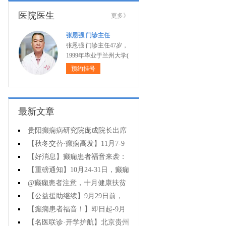
医院医生
更多》
张恩强 门诊主任
张恩强 门诊主任47岁，
1999年毕业于兰州大学(
预约挂号
最新文章
贵阳癫痫病研究院庞成院长出席
第十一届CAAE国际癫痫论坛暨协会
【秋冬交替·癫痫高发】11月7-9
成立20周年庆典
日，超难约的北京三甲名医，携手
【好消息】癫痫患者福音来袭：
贵州专家团共抗癫痫，速约！
万元救助+半价专项检查+京黔专家
【重磅通知】10月24-31日，癫痫
免费亲诊，符合条件者速申请！
病专项检查全额救助+京黔名医免费
@癫痫患者注意，十月健康扶贫
亲诊+高达万元补贴，名额有限，速
救助计划开启，专家免费亲诊+高达
【公益援助继续】9月29日前，
万元治疗救助，速抢名额！
癫痫名医免费亲诊+检查治疗大额援
【癫痫患者福音！】即日起-9月
助持续发放，速约！
15日，专项检查免费+北京三甲知名
【名医联诊·开学护航】北京贵州