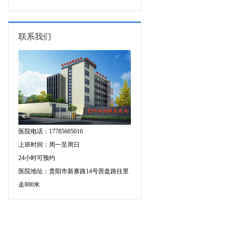
专家空降贵阳亲诊，勿错过！
三甲癫痫名医公益亲诊+检查治疗大
额援助，速约！
联系我们
医院电话：17785605016
上班时间：周一至周日
24小时可预约
医院地址：贵阳市新寨路14号营盘路往里
走800米