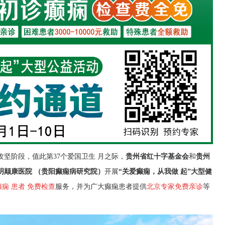
》攻坚阶段，值此第37个爱国卫生 月之际，
贵州省红十字基金会
和
贵州
明颠康医院
（贵阳癫痫病研究院）
开展
“关爱癫痫，从我做 起”大型健
癫痫
患者
免费检查
服务
，
并为广大癫痫患者提供
北京专家免费亲诊
等