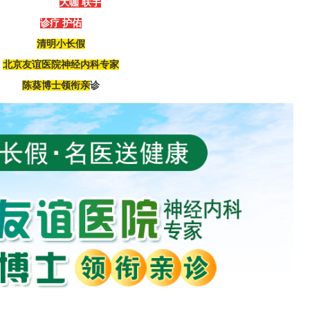
京黔专家
大咖
联手
精细
诊疗
护佑
健康
清明小长假
北京
友谊
医院神经内科
专家
陈葵
博士领衔
亲
诊