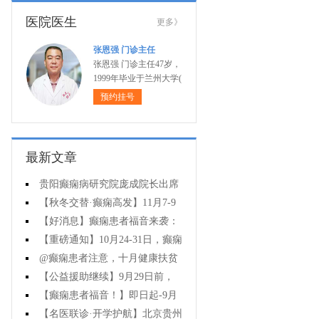
医院医生
更多》
张恩强 门诊主任
张恩强 门诊主任47岁，
1999年毕业于兰州大学(
预约挂号
最新文章
贵阳癫痫病研究院庞成院长出席
第十一届CAAE国际癫痫论坛暨协会
【秋冬交替·癫痫高发】11月7-9
成立20周年庆典
日，超难约的北京三甲名医，携手
【好消息】癫痫患者福音来袭：
贵州专家团共抗癫痫，速约！
万元救助+半价专项检查+京黔专家
【重磅通知】10月24-31日，癫痫
免费亲诊，符合条件者速申请！
病专项检查全额救助+京黔名医免费
@癫痫患者注意，十月健康扶贫
亲诊+高达万元补贴，名额有限，速
救助计划开启，专家免费亲诊+高达
【公益援助继续】9月29日前，
万元治疗救助，速抢名额！
癫痫名医免费亲诊+检查治疗大额援
【癫痫患者福音！】即日起-9月
助持续发放，速约！
15日，专项检查免费+北京三甲知名
【名医联诊·开学护航】北京贵州