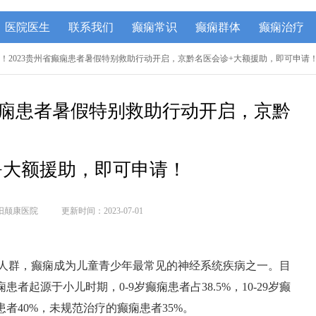
医院医生
联系我们
癫痫常识
癫痫群体
癫痫治疗
息！2023贵州省癫痫患者暑假特别救助行动开启，京黔名医会诊+大额援助，即可申请
省癫痫患者暑假特别救助行动开启，京黔
+大额援助，即可申请！
阳颠康医院
更新时间：2023-07-01
人群，癫痫成为儿童青少年最常见的神经系统疾病之一。目
患者起源于小儿时期，0-9岁癫痫患者占38.5%，10-29岁癫
者40%，未规范治疗的癫痫患者35%。