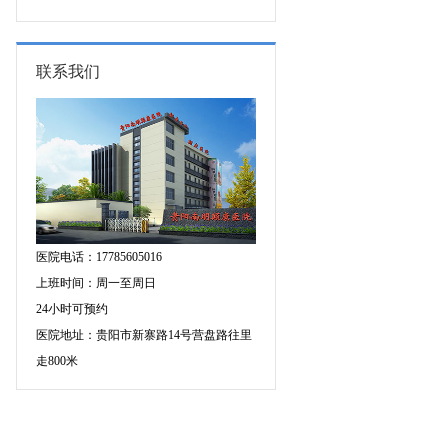
专家空降贵阳亲诊，勿错过！
三甲癫痫名医公益亲诊+检查治疗大
额援助，速约！
联系我们
医院电话：17785605016
上班时间：周一至周日
24小时可预约
医院地址：贵阳市新寨路14号营盘路往里
走800米