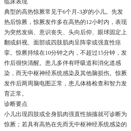
临床表现
典型的高热惊厥常见于6个月-3岁的小儿。先发
热后惊厥，惊厥发作多在高热的12小时内，表现
为突然发病、意识丧失、头向后仰、眼球固定上
翻或斜视、面部或四肢肌肉呈阵挛或强直性痉
挛。惊厥持续在10分钟之内，不超过15分钟，发
作后很快清醒。患儿多伴有呼吸道和消化道感
染，而无中枢神经系统感染及其他脑损伤。惊厥
发作后两周脑电图正常，患儿体格检查和智力发
育正常。
诊断要点
小儿出现四肢或全身肌肉强直性抽搐就可诊断为
惊厥；若具有高热在先而无中枢神经系统感染的