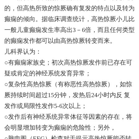
的，但高热所致的惊厥确有复发的特点以及转为
癫痫的倾向。据临床调查统计，高热惊厥小儿比
一般儿童癫痫发生率高出3－6倍，而且任何类型
的癫痫发作都可以由高热惊厥转变而来。
儿科界认为：
○有癫痫家族史；初次高热惊厥发作前已存在可
疑或肯定的神经系统发育异常；
○复杂性高热惊厥（有称恶性高热惊厥），如惊
厥持续时间超过15分钟，发热后24小时内反 复
发作或局限性发作5-6次以上；
○发作后有神经系统异常体征等因素的存在，将
会明显增加转变为癫痫的危险性；另外，
○脑电图（EEG）检查对于提示高热惊厥能否转