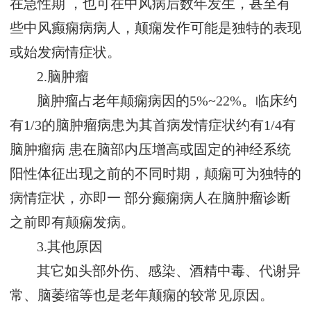
在急性期 ，也可在中风病后数年发生，甚至有
些中风癫痫病病人，颠痫发作可能是独特的表现
或始发病情症状。
2.脑肿瘤
脑肿瘤占老年颠痫病因的5%~22%。临床约
有1/3的脑肿瘤病患为其首病发情症状约有1/4有
脑肿瘤病 患在脑部内压增高或固定的神经系统
阳性体征出现之前的不同时期，颠痫可为独特的
病情症状，亦即一 部分癫痫病人在脑肿瘤诊断
之前即有颠痫发病。
3.其他原因
其它如头部外伤、感染、酒精中毒、代谢异
常、脑萎缩等也是老年颠痫的较常见原因。