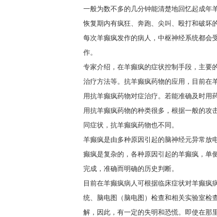
一般为数不多的几分钟能清楚地回忆起成年
恢复期内有疯狂、奔跑、尖叫、殴打和破坏
每次羊癫疯发作的病人，中枢神经系统都会
作。
专家介绍，在羊癫疯的症状控制手段，主要
治疗方法等。抗羊癫疯药物的应用，目前在
用抗羊癫疯药物对症治疗。若能准确及时用
用抗羊癫疯药物的种类很多，根据一般的攻击
同症状，抗羊癫疯药物也不同。
羊癫疯是由多种原因引起的脑神经元异常放
癫疯是复杂的，各种原因引起的羊癫疯，单侧
完成，准确而明确的历史判断。
目前在羊癫疯病人可根据临床症状对羊癫疯
统、脑电图（脑电图）检查和相关实验室检
解，因此，有一定的失明和恐慌。即使在那