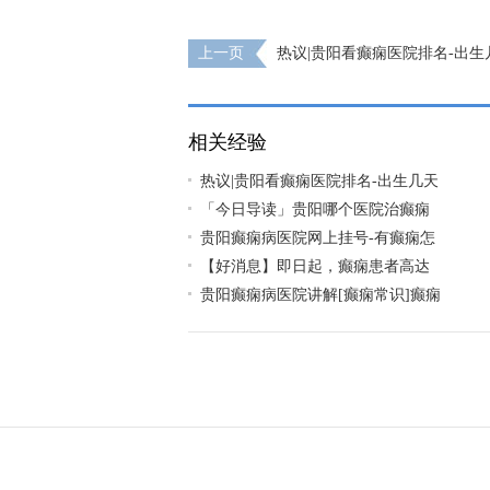
上一页
热议|贵阳看癫痫医院排名-出生
出现抽搐是为什么？
相关经验
热议|贵阳看癫痫医院排名-出生几天
「今日导读」贵阳哪个医院治癫痫
贵阳癫痫病医院网上挂号-有癫痫怎
【好消息】即日起，癫痫患者高达
贵阳癫痫病医院讲解[癫痫常识]癫痫