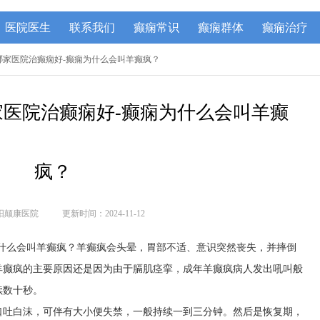
医院医生
联系我们
癫痫常识
癫痫群体
癫痫治疗
哪家医院治癫痫好-癫痫为什么会叫羊癫疯？
医院治癫痫好-癫痫为什么会叫羊癫
疯？
阳颠康医院
更新时间：2024-11-12
为什么会叫羊癫疯？羊癫疯会头晕，胃部不适、意识突然丧失，并摔倒
羊癫疯的主要原因还是因为由于膈肌痉挛，成年羊癫疯病人发出吼叫般
续数十秒。
口吐白沫，可伴有大小便失禁，一般持续一到三分钟。然后是恢复期，