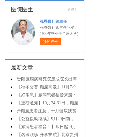
医院医生
更多》
张恩强 门诊主任
张恩强 门诊主任47岁，
1999年毕业于兰州大学(
预约挂号
最新文章
贵阳癫痫病研究院庞成院长出席
第十一届CAAE国际癫痫论坛暨协会
【秋冬交替·癫痫高发】11月7-9
成立20周年庆典
日，超难约的北京三甲名医，携手
【好消息】癫痫患者福音来袭：
贵州专家团共抗癫痫，速约！
万元救助+半价专项检查+京黔专家
【重磅通知】10月24-31日，癫痫
免费亲诊，符合条件者速申请！
病专项检查全额救助+京黔名医免费
@癫痫患者注意，十月健康扶贫
亲诊+高达万元补贴，名额有限，速
救助计划开启，专家免费亲诊+高达
【公益援助继续】9月29日前，
万元治疗救助，速抢名额！
癫痫名医免费亲诊+检查治疗大额援
【癫痫患者福音！】即日起-9月
助持续发放，速约！
15日，专项检查免费+北京三甲知名
【名医联诊·开学护航】北京贵州