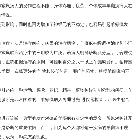
羊癫疯病人的发作过程不能，身体疼痛，疲劳。个体成年羊癫疯病人在
的情况。
受到影响，同时也因为增加了神经元的不稳定，也容易引起羊癫疯发
的治疗方法是治疗疾病，病因的治疗药物，羊癫疯神经调控治疗和心理
羊癫疯临床治疗中的应用较为广泛。若病人明确诊断及分型，可合理使
药，正确把握治疗的原则，可控制百分之八十以上羊癫疯发作。临床应
类型，选择更好的疗 效和较低的毒、廉价的药物。根据羊癫疯的不
电引起的一种运动、感觉、意识、精神、植物神经功能紊乱的疾病。羊
诊断是非常困难的。羊癫疯病人可通过先 进仪器检查，让医生配合
病进行诊断，典型的发作对确诊羊癫疯有决定性的意义，所以对神经系
查是诊断的重要依据。而且，因为每个人都对这一疾病的羊癫疯不理
里，成为一种病态的现象。