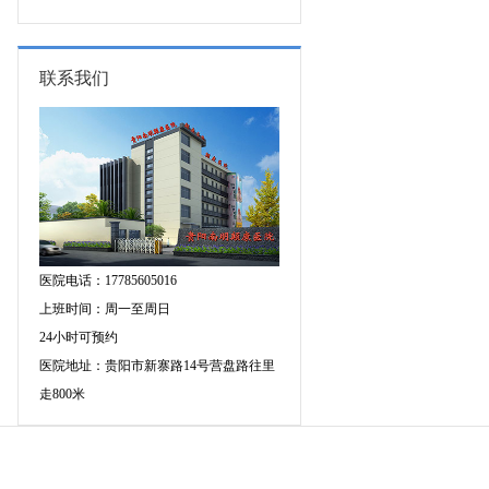
专家空降贵阳亲诊，勿错过！
三甲癫痫名医公益亲诊+检查治疗大
额援助，速约！
联系我们
医院电话：17785605016
上班时间：周一至周日
24小时可预约
医院地址：贵阳市新寨路14号营盘路往里
走800米