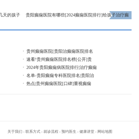
几天的孩子
贵阳癫痫医院有哪些[2024癫痫医院排行]给孩子治疗癫
痫病要注意什么问题？
下一页
贵州癫痫医院[贵阳治癫痫医院排名
速看!贵州癫痫医院排名榜[公开]贵
2024年贵阳癫痫病医院排行|治疗癫痫
名单-贵阳癫痫专科医院排名|贵阳治
热点|贵州癫痫医院[口碑]重视癫痫
关于我们
-
联系方式
-
就诊流程
-
预约医生
-
健康讲堂
-
网站地图