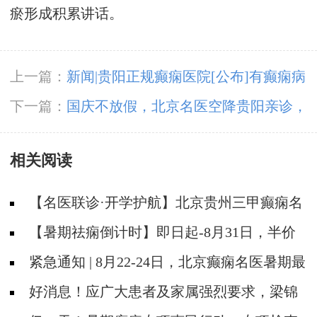
瘀形成积累讲话。
上一篇：
新闻|贵阳正规癫痫医院[公布]有癫痫病
病多久才能停药？
下一篇：
国庆不放假，北京名医空降贵阳亲诊，
还有“全省癫痫免费专项检查”与治疗大额补贴，
相关阅读
预约即日开启！
【名医联诊·开学护航】北京贵州三甲癫痫名
医公益亲诊+检查治疗大额援助，速约！
【暑期祛痫倒计时】即日起-8月31日，半价
检查+专家免费亲诊+高达万元救助即将结束，
紧急通知 | 8月22-24日，北京癫痫名医暑期最
速约！
后亲诊机会，名额有限，速约！
好消息！应广大患者及家属强烈要求，梁锦