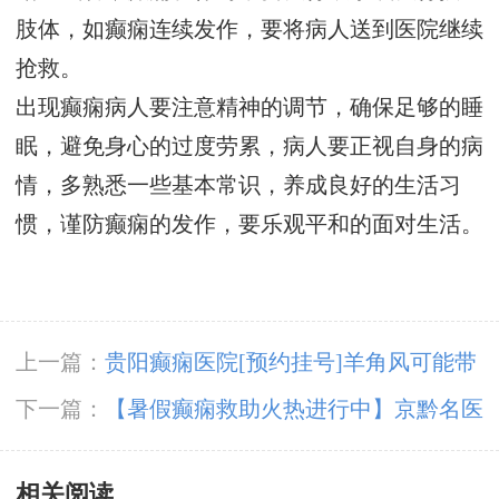
肢体，如癫痫连续发作，要将病人送到医院继续
抢救。
出现癫痫病人要注意精神的调节，确保足够的睡
眠，避免身心的过度劳累，病人要正视自身的病
情，多熟悉一些基本常识，养成良好的生活习
惯，谨防癫痫的发作，要乐观平和的面对生活。
上一篇：
贵阳癫痫医院[预约挂号]羊角风可能带
来的严重危害有哪些？
下一篇：
【暑假癫痫救助火热进行中】京黔名医
免费亲诊+检查治疗援助，名额有限，先约先
相关阅读