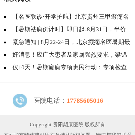
得！
【名医联诊·开学护航】北京贵州三甲癫痫名
医公益亲诊+检查治疗大额援助，速约！
【暑期祛痫倒计时】即日起-8月31日，半价
检查+专家免费亲诊+高达万元救助即将结束，
紧急通知 | 8月22-24日，北京癫痫名医暑期最
速约！
后亲诊机会，名额有限，速约！
好消息！应广大患者及家属强烈要求，梁锦
平教授亲诊时间延长至8月18日！
仅10天！暑期癫痫专项惠民行动：专项检查
全免+名医免费亲诊+高达万元补贴，名额有
限，速约！
医院电话：
17785605016
Copyright 贵阳颠康医院 版权所有